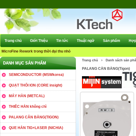
Trang chủ
Giới Thiệu
Tin tức
Thuật ngữ
Sản phẩm
Hợp 
MicroFine Rework trong thời đại thu nhỏ
Trang chủ
Danh sách sản ph
DANH MỤC SẢN PHẨM
PALANG CÂN BẰNG(Tigon)
SEMICONDUCTOR (MSWkorea)
QUẠT THỔI ION (CORE insight)
MÁY HÀN (METCAL)
THIÊC HÀN không chì
PALANG CÂN BẰNG(TIGON)
QUE HÀN TIG+LASER (NICHIA)