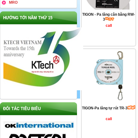
MRO
TIGON - Pa lăng cân bằng RW-
HƯỚNG TỚI NĂM THỨ 15
3
call
TIGON-Pa lăng tự rút TR-3
ĐỐI TÁC TIÊU BIỂU
call