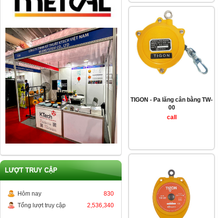
TIGON - Pa lăng cân bằng TW-
00
call
LƯỢT TRUY CẬP
Hôm nay
830
Tổng lượt truy cập
2,536,340