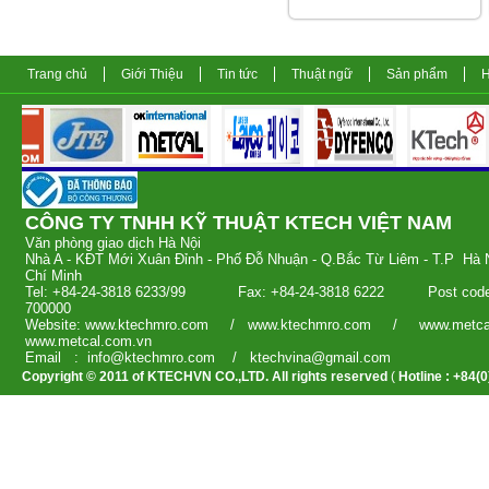
Trang chủ
Giới Thiệu
Tin tức
Thuật ngữ
Sản phẩm
H
CÔNG TY TNHH KỸ THUẬT KTECH V
Văn phòng giao dịch 
Nhà A - KĐT Mới Xuân Đỉnh - Phố Đỗ Nhuận - Q.Bắc Từ Liêm - T.
Chí Minh
Tel: +84-24-3818 6233/99 Fax: +84-24-3818 6222 Post c
700000
Website: www.ktechmro.com / www.ktechmro.com / www.m
www.metcal.com.vn
Email : info@ktechmro.com / ktechvina
Copyright © 2011 of KTECHVN CO.,LTD. All rights reserved
(
Hotline : +84(