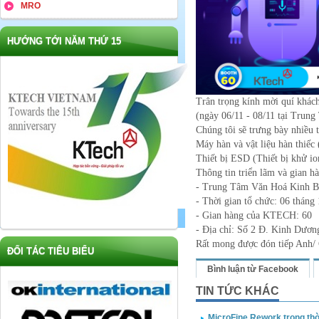
MRO
HƯỚNG TỚI NĂM THỨ 15
Trân trọng kính mời quí khách
(ngày 06/11 - 08/11 tại Trun
Chúng tôi sẽ trưng bày nhiều 
Máy hàn và vật liệu hàn thiếc
Thiết bị ESD
(Thiết bị khử io
Thông tin triển lãm và gian
- Trung Tâm Văn Hoá Kinh B
- Thời gian tổ chức: 06 thán
- Gian hàng của KTECH: 60
- Địa chỉ: Số 2 Đ. Kinh Dươ
Rất mong được đón tiếp Anh/ C
ĐỐI TÁC TIÊU BIỂU
Bình luận từ Facebook
TIN TỨC KHÁC
MicroFine Rework trong thờ