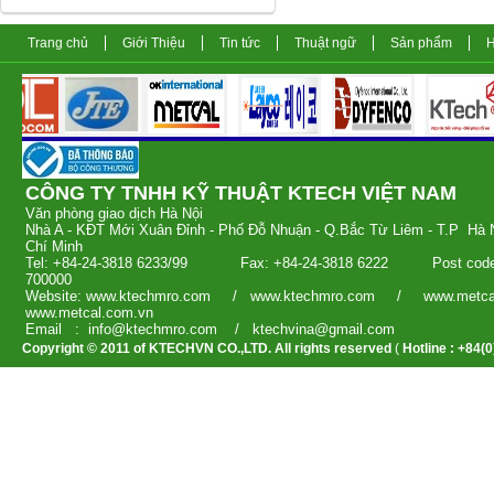
Trang chủ
Giới Thiệu
Tin tức
Thuật ngữ
Sản phẩm
H
CÔNG TY TNHH KỸ THUẬT KTECH V
Văn phòng giao dịch 
Nhà A - KĐT Mới Xuân Đỉnh - Phố Đỗ Nhuận - Q.Bắc Từ Liêm - T.
Chí Minh
Tel: +84-24-3818 6233/99 Fax: +84-24-3818 6222 Post c
700000
Website: www.ktechmro.com / www.ktechmro.com / www.m
www.metcal.com.vn
Email : info@ktechmro.com / ktechvina
Copyright © 2011 of KTECHVN CO.,LTD. All rights reserved
(
Hotline : +84(