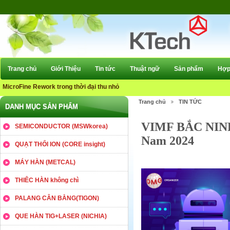
Trang chủ
Giới Thiệu
Tin tức
Thuật ngữ
Sản phẩm
Hợp 
MicroFine Rework trong thời đại thu nhỏ
Trang chủ
TIN TỨC
DANH MỤC SẢN PHẨM
VIMF BẮC NINH 
SEMICONDUCTOR (MSWkorea)
Nam 2024
QUẠT THỔI ION (CORE insight)
MÁY HÀN (METCAL)
THIÊC HÀN không chì
PALANG CÂN BẰNG(TIGON)
QUE HÀN TIG+LASER (NICHIA)