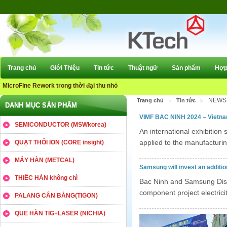
Trang chủ
Giới Thiệu
Tin tức
Thuật ngữ
Sản phẩm
Hợp 
MicroFine Rework trong thời đại thu nhỏ
NEWS
Trang chủ
Tin tức
DANH MỤC SẢN PHẨM
VIMF BAC NINH 2024 – Vietnam
SEMICONDUCTOR (MSWkorea)
An international exhibition 
applied to the manufacturin
QUẠT THỔI ION (CORE insight)
MÁY HÀN (METCAL)
Samsung will invest an additio
THIÊC HÀN không chì
Bac Ninh and Samsung Disp
component project electrici
PALANG CÂN BẰNG(TIGON)
QUE HÀN TIG+LASER (NICHIA)