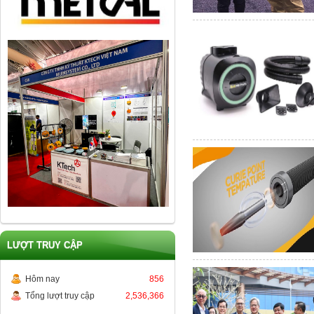
LƯỢT TRUY CẬP
Hôm nay
856
Tổng lượt truy cập
2,536,366