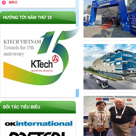
MRO
HƯỚNG TỚI NĂM THỨ 15
ĐỐI TÁC TIÊU BIỂU