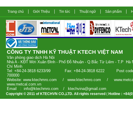
Trang chủ
Giới Thiệu
Tin tức
Thuật ngữ
Sản phẩm
H
CÔNG TY TNHH KỸ THUẬT KTECH V
Văn phòng giao dịch 
Nhà A - KĐT Mới Xuân Đỉnh - Phố Đỗ Nhuận - Q.Bắc Từ Liêm - T.
Chí Minh
Tel: +84-24-3818 6233/99 Fax: +84-24-3818 6222 Post c
700000
Website: www.ktechmro.com / www.ktechmro.com / www.m
www.metcal.com.vn
Email : info@ktechmro.com / ktechvina
Copyright © 2011 of KTECHVN CO.,LTD. All rights reserved
(
Hotline : +84(