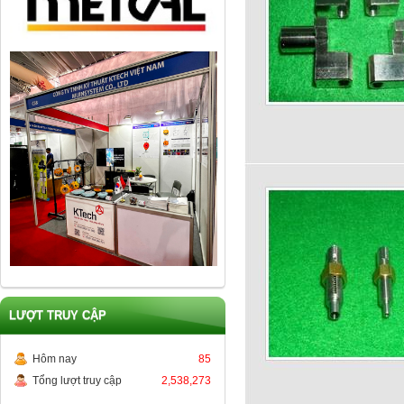
LƯỢT TRUY CẬP
Hôm nay
85
Tổng lượt truy cập
2,538,273