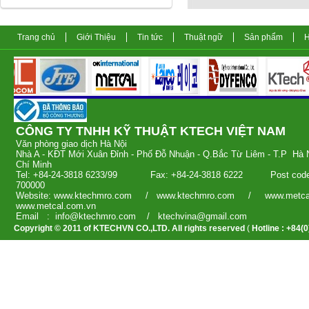
Trang chủ
Giới Thiệu
Tin tức
Thuật ngữ
Sản phẩm
H
CÔNG TY TNHH KỸ THUẬT KTECH V
Văn phòng giao dịch 
Nhà A - KĐT Mới Xuân Đỉnh - Phố Đỗ Nhuận - Q.Bắc Từ Liêm - T.
Chí Minh
Tel: +84-24-3818 6233/99 Fax: +84-24-3818 6222 Post c
700000
Website: www.ktechmro.com / www.ktechmro.com / www.m
www.metcal.com.vn
Email : info@ktechmro.com / ktechvina
Copyright © 2011 of KTECHVN CO.,LTD. All rights reserved
(
Hotline : +84(