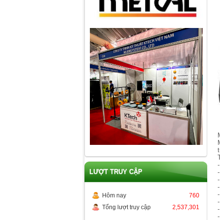
LƯỢT TRUY CẬP
Hôm nay
760
Tổng lượt truy cập
2,537,301