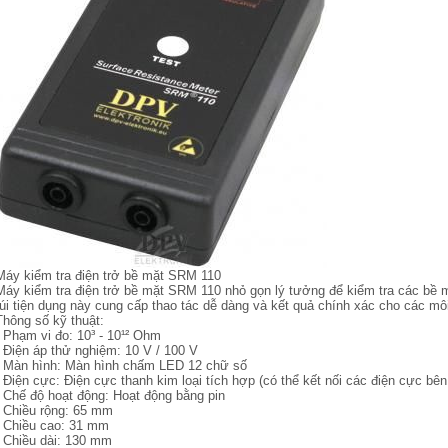
Máy kiểm tra điện trở bề mặt SRM 110
Máy kiểm tra điện trở bề mặt SRM 110 nhỏ gọn lý tưởng để kiểm tra các bề m
túi tiện dụng này cung cấp thao tác dễ dàng và kết quả chính xác cho các 
Thông số kỹ thuật:
- Phạm vi đo: 10³ - 10¹² Ohm
- Điện áp thử nghiệm: 10 V / 100 V
- Màn hình: Màn hình chấm LED 12 chữ số
- Điện cực: Điện cực thanh kim loại tích hợp (có thể kết nối các điện cực bên
- Chế độ hoạt động: Hoạt động bằng pin
- Chiều rộng: 65 mm
- Chiều cao: 31 mm
- Chiều dài: 130 mm