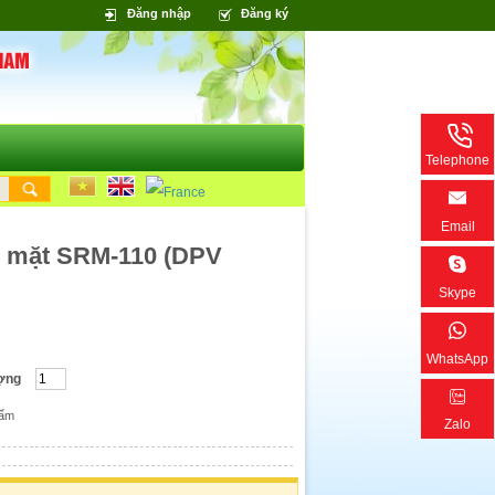
Đăng nhập
Đăng ký
Telephone
Email
ề mặt SRM-110 (DPV
Skype
WhatsApp
ợng
hẩm
Zalo