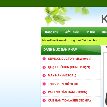
Trang chủ
Giới Thiệu
Tin tức
Thuâ
MicroFine Rework trong thời đại thu nhỏ
T
DANH MỤC SẢN PHẨM
SEMICONDUCTOR (MSWkorea)
QUẠT THỔI ION (CORE insight)
MÁY HÀN (METCAL)
THIÊC HÀN không chì
PALANG CÂN BẰNG(TIGON)
QUE HÀN TIG+LASER (NICHIA)