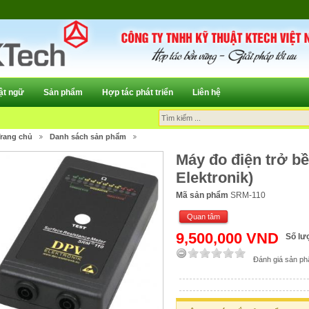
̣t ngữ
Sản phẩm
Hợp tác phát triển
Liên hệ
rang chủ
Danh sách sản phẩm
Máy đo điện trở b
Elektronik)
Mã sản phẩm
SRM-110
Quan tâm
9,500,000 VND
Số lư
Đánh giá sản p