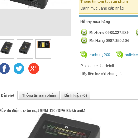
Thông tin tóm tắt sản phẩm
Danh mục đang cập nhật!
Hỗ trợ mua hàng
Mr.Hưng 0983.327.989
Ms.Hằng 0987.850.104
tranhung209
haitv.kt
Pls contact for detail
Hãy liên lạc với chúng tôi
Bài viết
Thông tin sản phẩm
Bình luận
(0)
Máy đo điện trở bề mặt SRM-110 (DPV Elektronik)