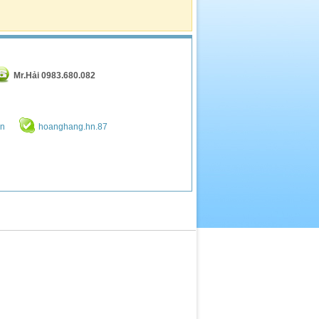
Mr.Hải 0983.680.082
vn
hoanghang.hn.87